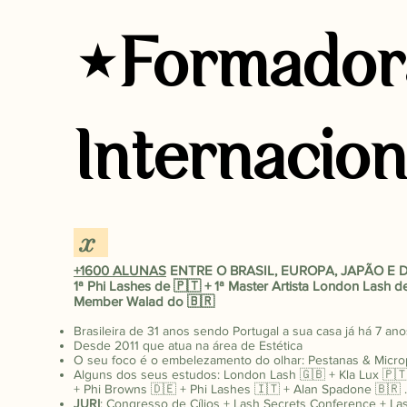
⋆Formador
Internacio
x
​+1600 ALUNAS
ENTRE O BRASIL, EUROPA, JAPÃO E 
1ª Phi Lashes de 🇵🇹 + 1ª Master Artista London Lash de
Member Walad do 🇧🇷
Brasileira de 31 anos sendo Portugal a sua casa já há 7 ano
Desde 2011 que atua na área de Estética
O seu foco é o embelezamento do olhar: Pestanas & Micr
Alguns dos seus estudos: London Lash 🇬🇧 + Kla Lux 🇵🇹
+ Phi Browns 🇩🇪 + Phi Lashes 🇮🇹 + Alan Spadone 🇧🇷 ..
JURI
: Congresso de Cílios + Lash Secrets Conference + La