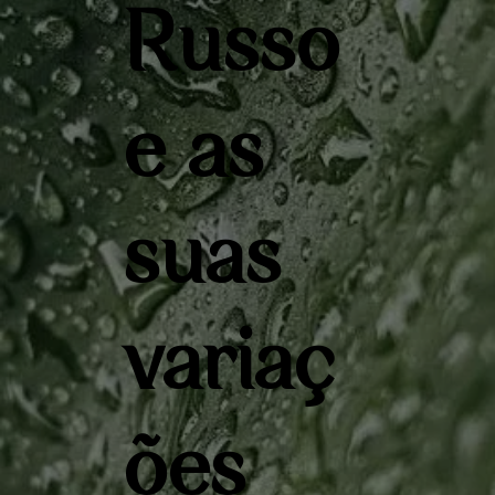
Russo
e as
suas
variaç
ões