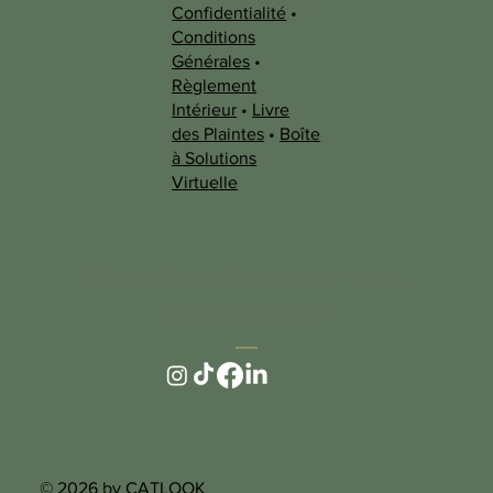
information
Confidentialité
•
s
Conditions
Générales
•
Règlement
Intérieur
•
Livre
des Plaintes
•
Boîte
à Solutions
Virtuelle
Venez travailler avec nous !
Postulez ici ❤︎
© 2026 by CATLOOK