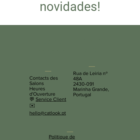
novidades!
Notre
Tous les
Siège
Emplacem
Social
ents
Rua de Leiria nº
Contacts des
48A
Salons
2430-091
Heures
Marinha Grande,
d'Ouverture
Portugal
💬
Service Client
✉️
hello@catlook.pt
Autres
Politique de