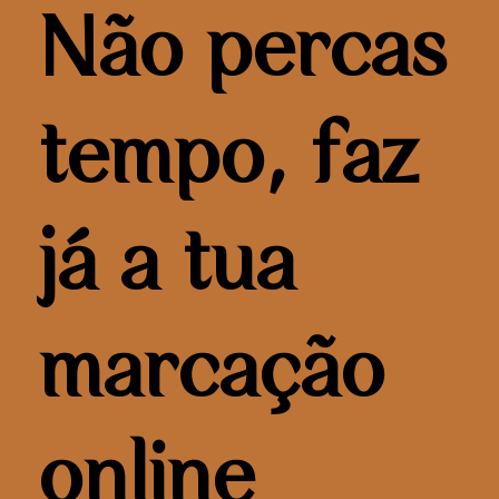
Não percas
tempo, faz
já a tua
marcação
online