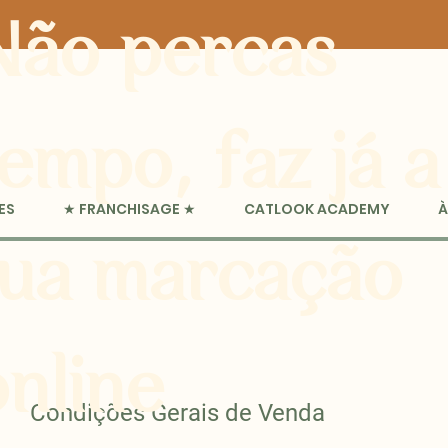
Não percas
empo, faz já a
ES
★ FRANCHISAGE ★
CATLOOK ACADEMY
À
tua marcação
online
Condições Gerais de Venda