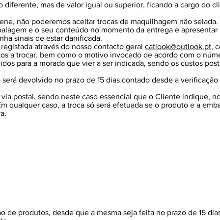
o diferente, mas de valor igual ou superior, ficando a cargo do cl
giene, não poderemos aceitar trocas de maquilhagem não selada.
mbalagem e o seu conteúdo no momento da entrega e apresentar
ha sinais de estar danificada.
 registada através do nosso contacto geral
catlook@outlook.pt
, 
os a trocar, bem como o motivo invocado de acordo com o númer
idos para a morada que vier a ser indicada, sendo os custos post
será devolvido no prazo de 15 dias contado desde a verificação
r via postal, sendo neste caso essencial que o Cliente indique, 
Em qualquer caso, a troca só será efetuada se o produto e a em
a.
o de produtos, desde que a mesma seja feita no prazo de 15 dia