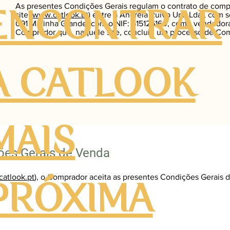
As presentes Condições Gerais regulam o contrato de comp
ENCONTRAR
site (
www.catlook.pt
) entre a Andreia Ruivo Uni, Lda., com 
091 Marinha Grande, com o NIF: 515126160, como vendedora
Comprador que, naquele site, concluiu um processo de Co
A CATLOOK
MAIS
ões Gerais de Venda
atlook.pt
), o Comprador aceita as presentes Condições Gerais 
PRÓXIMA