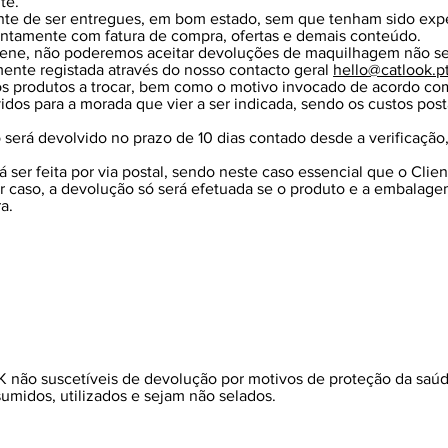
te.
nte de ser entregues, em bom estado, sem que tenham sido exp
juntamente com fatura de compra, ofertas e demais conteúdo.
giene, não poderemos aceitar devoluções de maquilhagem não se
mente registada através do nosso contacto geral
hello@catlook.p
 produtos a trocar, bem como o motivo invocado de acordo com
idos para a morada que vier a ser indicada, sendo os custos post
 será devolvido no prazo de 10 dias contado desde a verificaçã
 ser feita por via postal, sendo neste caso essencial que o Cli
r caso, a devolução só será efetuada se o produto e a embalag
ra.
 não suscetíveis de devolução por motivos de proteção da saú
umidos, utilizados e sejam não selados.