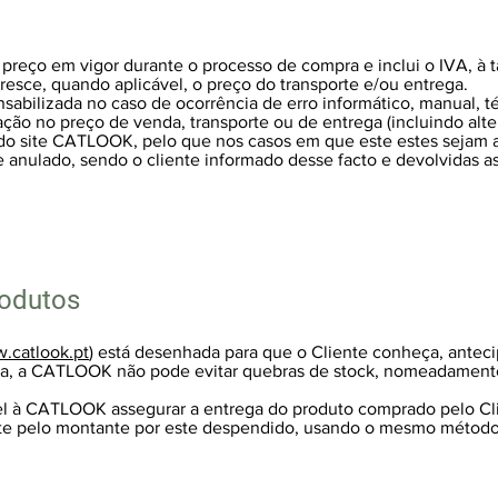
reço em vigor durante o processo de compra e inclui o IVA, à t
esce, quando aplicável, o preço do transporte e/ou entrega.
bilizada no caso de ocorrência de erro informático, manual, t
ção no preço de venda, transporte ou de entrega (incluindo alte
do site CATLOOK, pelo que nos casos em que este estes sejam a
e anulado, sendo o cliente informado desse facto e devolvidas 
rodutos
.catlook.pt
) está desenhada para que o Cliente conheça, antec
via, a CATLOOK não pode evitar quebras de stock, nomeadament
l à CATLOOK assegurar a entrega do produto comprado pelo Cli
nte pelo montante por este despendido, usando o mesmo método