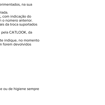
erimentados, na sua
lada.
t
, com indicação do
 o número anterior.
ais da troca suportados
o, pela CATLOOK, da
ente indique, no momento
em forem devolvidos
de ou de higiene sempre