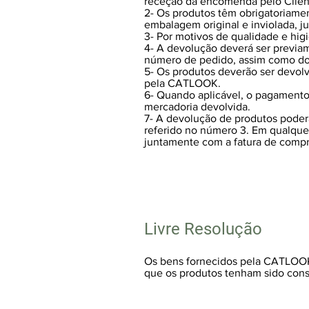
receção da encomenda pelo Clien
2- Os produtos têm obrigatoriame
embalagem original e inviolada, 
3- Por motivos de qualidade e hi
4- A devolução deverá ser previa
número de pedido, assim como dos
5- Os produtos deverão ser devolv
pela CATLOOK.
6- Quando aplicável, o pagamento
mercadoria devolvida.
7- A devolução de produtos poderá
referido no número 3. Em qualque
juntamente com a fatura de comp
Livre Resolução
Os bens fornecidos pela CATLOOK
que os produtos tenham sido cons