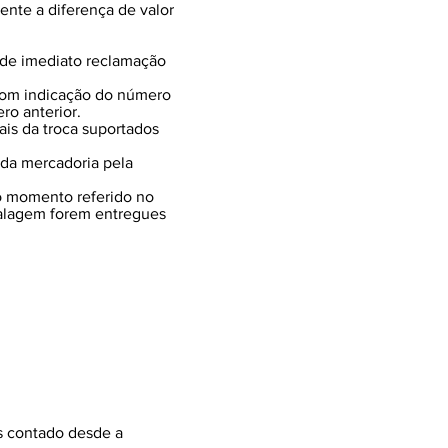
iente a diferença de valor
 de imediato reclamação
com indicação do número
o anterior.
ais da troca suportados
 da mercadoria pela
no momento referido no
balagem forem entregues
s contado desde a