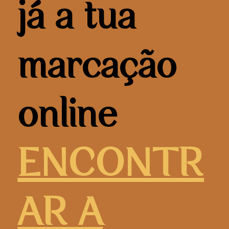
já a tua
marcação
online
ENCONTR
AR A