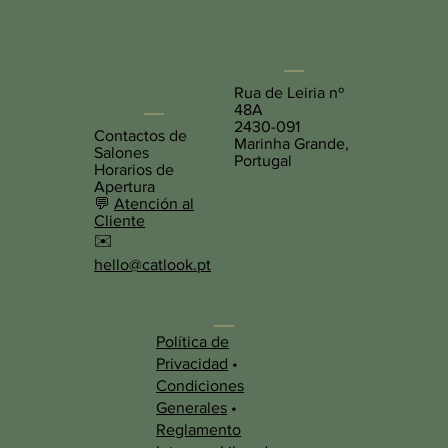
Oficina
Todas las
Central
ubicacione
s
Rua de Leiria nº
48A
2430-091
Contactos de
Marinha Grande,
Salones
Portugal
Horarios de
Apertura
💬
Atención al
Cliente
✉️
hello@catlook.pt
Información
Política de
Adicional
Privacidad
•
Condiciones
Generales
•
Reglamento