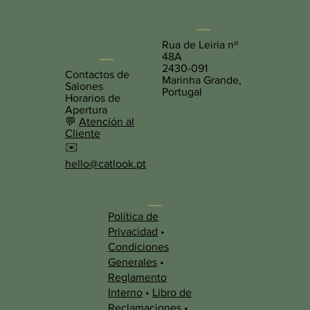
Central
ubicacione
s
Rua de Leiria nº
48A
2430-091
Contactos de
Marinha Grande,
Salones
Portugal
Horarios de
Apertura
💬
Atención al
Cliente
✉️
hello@catlook.pt
Información
Política de
Adicional
Privacidad
•
Condiciones
Generales
•
Reglamento
Interno
•
Libro de
Reclamaciones
•