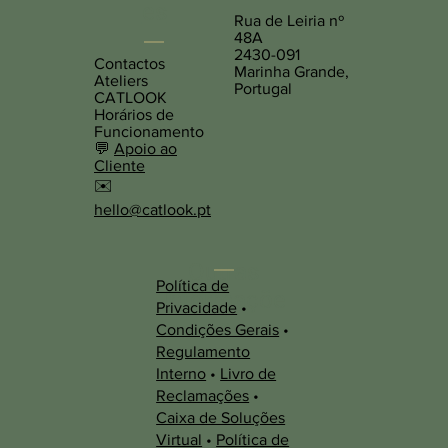
es
Rua de Leiria nº
48A
2430-091
Contactos
Marinha Grande,
Ateliers
Portugal
CATLOOK
Horários de
Funcionamento
💬
Apoio ao
Cliente
✉️
hello@catlook.pt
Outras
Política de
Informaçõe
Privacidade
•
s
Condições Gerais
•
Regulamento
Interno
•
Livro de
Reclamações
•
Caixa de Soluções
Virtual
•
Política de