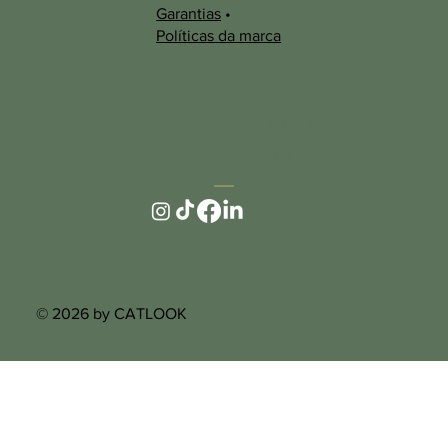
Garantias
•
Políticas da marca
Vem trabalhar connosco!
Candidata-te aqui
❤︎
© 2026 by CATLOOK