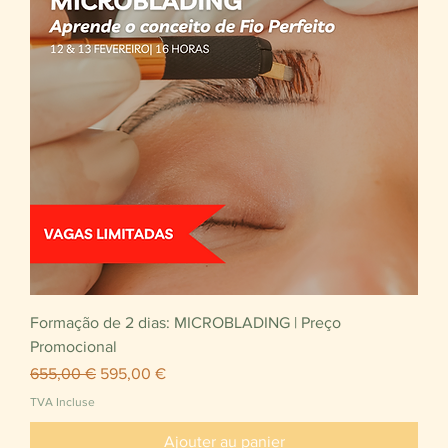
Formação de 2 dias: MICROBLADING | Preço
Promocional
Prix original
Prix promotionnel
655,00 €
595,00 €
TVA Incluse
Ajouter au panier