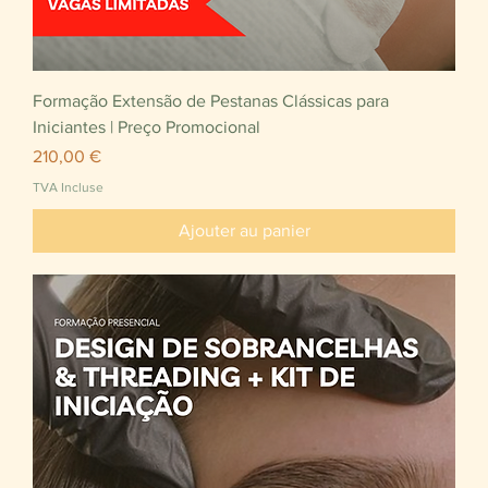
Formação Extensão de Pestanas Clássicas para
Iniciantes | Preço Promocional
Prix
210,00 €
TVA Incluse
Ajouter au panier