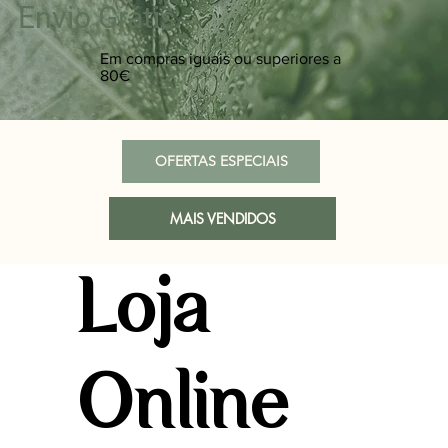
Envio Grátis
Em compras iguais ou superiores a
80€
OFERTAS ESPECIAIS
MAIS VENDIDOS
Loja
Online