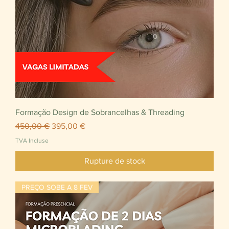
Formação Design de Sobrancelhas & Threading
Prix original
Prix promotionnel
450,00 €
395,00 €
TVA Incluse
Rupture de stock
PREÇO SOBE A 8 FEV