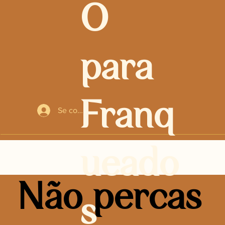
O
para
Franq
Se connecter
ueado
Não percas
s