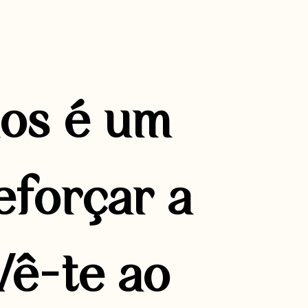
os é um
eforçar a
Vê-te ao