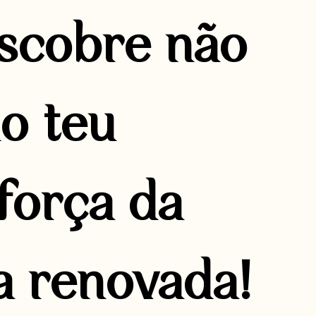
escobre não
do teu
 força da
a renovada!