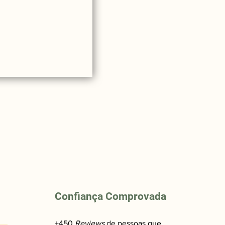
Confiança Comprovada
+450
Reviews
de pessoas que