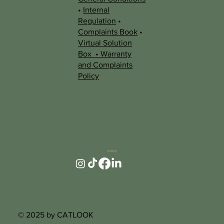
•
Internal
Regulation
•
Complaints Book
•
Virtual Solution
Box
•
Warranty
and Complaints
Policy
Come work with us! Apply
here ❤︎
© 2025 by CATLOOK