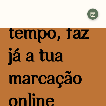
Não percas
tempo, faz
já a tua
marcação
online